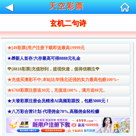
◀
天空彩票
玄机二句诗
★[49彩票]用户注册下载即送最高19999元
★🎁新人首存/六存最高可得8888元礼金
🌹[8818彩票]充值秒到，提现快速，值得信赖注🌹
★充值买澳彩不中,本站比华强北还强的实力最高包赔100%~
★6768彩票注册送30元，充值送100%，满月送88元。
★大發彩票注册会员精准AI高频彩跟投，包赔3000元！
★八万彩合营计划-代理佣金70%,高额佣金轻松赚