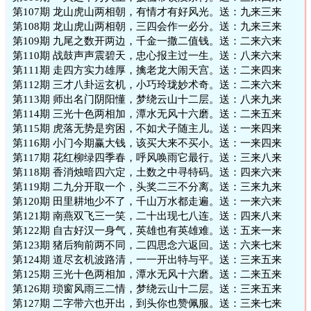
第107期 龙山虎山两相朝，有情才有好风光。送：九来三来
第108期 龙山虎山两相朝，三四会作一必分。送：九来三来
第109期 九尾之数开两边，千金一撒二值钱。送：二来六来
第110期 战鼓声声震碧天，忠心报主过一生。送：八来六来
第111期 走四方实力雄厚，擒老龙大闹天宫。送：二来四来
第112期 三才八卦运玄机，小巧玲珑妙术奇。送：二来六来
第113期 师出名门阴阳懂，梦绕云山十二层。送：八来九来
第114期 三光十色两相加，潭水无风十六磨。送：二来五来
第115期 虎落无势是穷困，不如犬子随主儿。送：一来四来
第116期 小门今期赢大钱，该买大来不买小。送：一来四来
第117期 花红柳绿四季春，呼风唤雨它最行。送：三来八来
第118期 香消烛暗四六定，土数之中寻特码。送：四来六来
第119期 二九分开取一个，头奖二三不分离。送：三来九来
第120期 田里耕地少不了，千山万水都走遍。送：一来六来
第121期 南燕双飞三一笑，二十出现七八连。送：四来八来
第122期 自古好汉一身气，英雄也有英雄难。送：五来一来
第123期 猪后狗前两不同，二四思念六返回。送：六来七来
第124期 道尽玄机波路清，一一开出特与平。送：三来五来
第125期 三光十色两相加，潭水无风十六磨。送：二来五来
第126期 琐窗风雨三二情，梦绕云山十二层。送：三来五来
第127期 二字带六也开出，到头你也赞佩服。送：三来七来