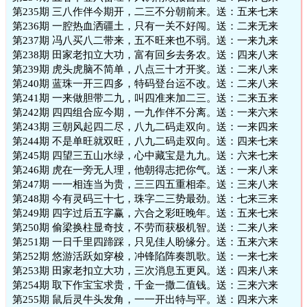
第235期 三八作伴今期开，二三不分朝前来。送：五来七来
第236期 一腔热血洒疆土，只有一关不好闯。送：二来无来
第237期 冯八买八二带来，五不旺来也不弱。送：一来九来
第238期 田家老扣立大功，富有回乡去务农。送：四来八来
第239期 虎头虎脑不简单，八点三十才开奖。送：二来八来
第240期 蓝珠一开三四多，特码登台运不改。送：二来八来
第241期 一来做胆带二九，叫四准来加二三。送：二来五来
第242期 四四组合应今期，一九作伴不分离。送：一来六来
第243期 三朝风起四二尽，八九二码走双向。送：一来四来
第244期 不是单旺就双旺，八九二码走双向。送：四来七来
第245期 四望三五山水绿，心中藏宝是九九。送：六来七来
第246期 虎在一旁无人理，他朝得志把你气。送：一来八来
第247期 一一相连当为贵，三三四五重相牵。送：三来八来
第248期 今有灵码三十七，珠字二三势最劲。送：七来三来
第249期 四字过后五字赢，六合之彩旺晚年。送：五来七来
第250期 偷梁换柱显奇技，不劳而获极机智。送：二来八来
第251期 一日千里四蹄踩，只见佳人盼缘分。送：五来六来
第252期 悠游活跃如穿梭，冲锋陷阵奏凯歌。送：一来七来
第253期 田家老扣立大功，三次消息五更风。送：四来八来
第254期 取下作宝宝求贵，千金一撒二值钱。送：三来六来
第255期 鼠后灵牛头发角，一一开出特与平。送：四来六来