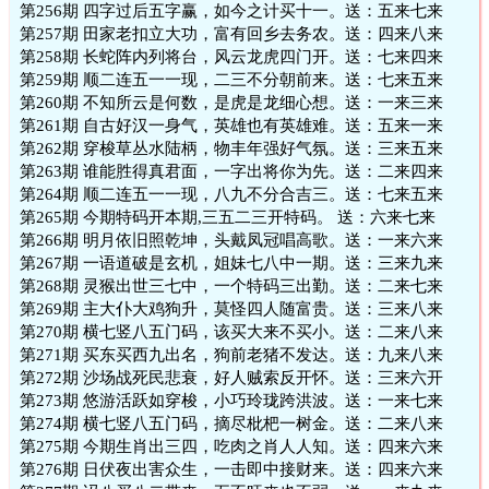
第256期 四字过后五字赢，如今之计买十一。送：五来七来
第257期 田家老扣立大功，富有回乡去务农。送：四来八来
第258期 长蛇阵内列将台，风云龙虎四门开。送：七来四来
第259期 顺二连五一一现，二三不分朝前来。送：七来五来
第260期 不知所云是何数，是虎是龙细心想。送：一来三来
第261期 自古好汉一身气，英雄也有英雄难。送：五来一来
第262期 穿梭草丛水陆柄，物丰年强好气氛。送：三来五来
第263期 谁能胜得真君面，一字出将你为先。送：二来四来
第264期 顺二连五一一现，八九不分合吉三。送：七来五来
第265期 今期特码开本期,三五二三开特码。 送：六来七来
第266期 明月依旧照乾坤，头戴凤冠唱高歌。送：一来六来
第267期 一语道破是玄机，姐妹七八中一期。送：三来九来
第268期 灵猴出世三七中，一个特码三出勤。送：二来七来
第269期 主大仆大鸡狗升，莫怪四人随富贵。送：三来八来
第270期 横七竖八五门码，该买大来不买小。送：二来八来
第271期 买东买西九出名，狗前老猪不发达。送：九来八来
第272期 沙场战死民悲衰，好人贼索反开怀。送：三来六开
第273期 悠游活跃如穿梭，小巧玲珑跨洪波。送：一来七来
第274期 横七竖八五门码，摘尽枇杷一树金。送：二来八来
第275期 今期生肖出三四，吃肉之肖人人知。送：四来六来
第276期 日伏夜出害众生，一击即中接财来。送：四来六来