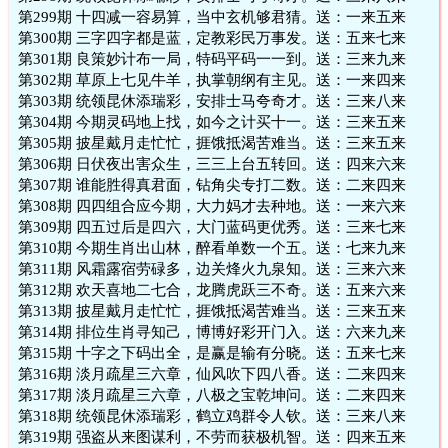
第299期 十四减一容易算，当中玄机够君猜。送：一来五来
第300期 三字四字都是蓝，定教彩民万事发。送：五来七来
第301期 良策妙计布一局，特码平码一一到。送：三来九来
第302期 草原上七见牛羊，执掌朝纲有主见。送：一来四来
第303期 统领昆休添瑞彩，安排士马夸奇才。送：三来八来
第304期 今期灵码地上找，如今之计买十一。送：三来五来
第305期 披星戴月走忙忙，捱饿抵渴苦难当。送：三来五来
第306期 日伏夜出害众生，三三上台五转回。送：四来六来
第307期 谁能胜得真君面，钻角尖专打二数。送：二来四来
第308期 四四组合应今期，大力妈才去种地。送：一来六来
第309期 四五过后是四六，大门蓝码更优秀。送：三来七来
第310期 今期生肖出山林，醉看单数一个五。送：七来九来
第311期 风霜露宿劳碌多，边关烽火九泉知。送：三来六来
第312期 欢天喜地二七合，龙腾虎跃三不奇。送：五来六来
第313期 披星戴月走忙忙，捱饿抵渴苦难当。送：三来五来
第314期 排位生肖寻知己，博博好彩开门入。送：六来九来
第315期 十字之下码出全，是赢是输有分晓。送：五来七来
第316期 淡月疏星三六章，仙风吹下四八香。送：二来四来
第317期 淡月疏星三六章，八极之宝乾坤问。送：二来四来
第318期 统领昆休添瑞彩，鹤立鸡群令人钦。送：三来八来
第319期 强盗从来图谋利，不劳而获极机智。送：四来五来