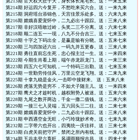
第213期 官大权大肚子大，身长体长尾毛长。送：一来五来
第214期 好运四六今复开，不愁吃来买六合。送：一来九来
第215期 洞府瑶台添锦色，天宫佳景乐处多。送：六来九来
第216期 嫦娥喜爱宠怀中，二九必出十跟踪。送：三来八来
第217期 非好汉唔敢过岭，头奖二三不分离。送：六来七来
第218期 顺二连五一一现，八九不分合吉三。送：七来五来
第219期 十字之下码出全，是赢是输有分晓。送：五来七来
第220期 三与四加还六出，一码九并五更春。送：三来八来
第221期 勇往直前忘生死，忠心报主过一生。送：一来四来
第222期 今期生肖看上期，端午赤龙跃龙门。送：一来三来
第223期 四五六七可知机，一个特码三出勤。送：七来五来
第224期 一世勤劳传佳风，万里云空龙飞翔。送：二来九来
第225期 十拿九稳是金火,一击即中接财来。 送：五来八来
第226期 虎落无势是穷不，不如犬子随主儿。送：一来四来
第227期 鹰犬之才趁时机，越权附势人被迷。送：五来六来
第228期 九尾之数开两边，千金一撒二值钱。送：二来六来
第229期 一接三七入灵端，五六回头三二往。送：二来七来
第230期 嫦娥喜爱宠怀中，二九必出十跟踪。送：三来八来
第231期 申西遇空金无旺，小巧玲珑妙术奇。送：七来九来
第232期 二字带六也开出，四夷统一庆佳祥。送：三来七来
第233期 白虎关前把守严，禁闭之所内有线。送：一来八来
第234期 五谷丰登六畜旺，风调雨顺报吉昌。送：四来七来