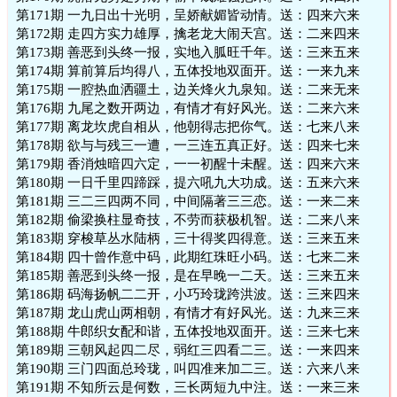
第171期 一九日出十光明，呈娇献媚皆动情。送：四来六来
第172期 走四方实力雄厚，擒老龙大闹天宫。送：二来四来
第173期 善恶到头终一报，实地入胍旺千年。送：三来五来
第174期 算前算后均得八，五体投地双面开。送：一来九来
第175期 一腔热血洒疆土，边关烽火九泉知。送：二来无来
第176期 九尾之数开两边，有情才有好风光。送：二来六来
第177期 离龙坎虎自相从，他朝得志把你气。送：七来八来
第178期 欲与与残三一遭，一三连五真正好。送：四来七来
第179期 香消烛暗四六定，一一初醒十未醒。送：四来六来
第180期 一日千里四蹄踩，提六吼九大功成。送：五来六来
第181期 三二三四两不同，中间隔著三三恋。送：一来二来
第182期 偷梁换柱显奇技，不劳而获极机智。送：二来八来
第183期 穿梭草丛水陆柄，三十得奖四得意。送：三来五来
第184期 四十曾作意中码，此期红珠旺小码。送：七来二来
第185期 善恶到头终一报，是在早晚一二天。送：三来五来
第186期 码海扬帆二二开，小巧玲珑跨洪波。送：三来四来
第187期 龙山虎山两相朝，有情才有好风光。送：九来三来
第188期 牛郎织女配和谐，五体投地双面开。送：三来七来
第189期 三朝风起四二尽，弱红三四看二三。送：一来四来
第190期 三门四面总玲珑，叫四准来加二三。送：六来八来
第191期 不知所云是何数，三长两短九中注。送：一来三来