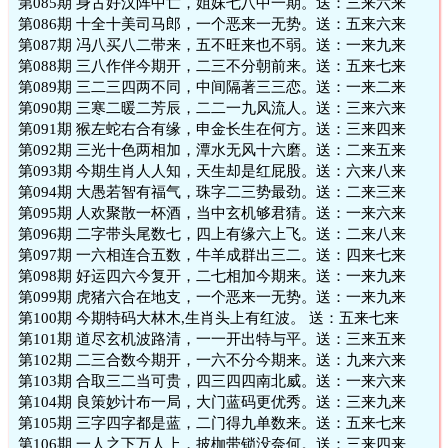
第085期 身古好汉阵中亡，姐妹七八中一期。送：三来六来
第086期 十全十美司马郎，一个恶来一无势。送：五来六来
第087期 冯八买八二带来，五不旺来也不弱。送：一来九来
第088期 三八作伴今期开，二三不分朝前来。送：五来七来
第089期 三二三四两不同，中间隔著三三恋。送：一来二来
第090期 三寒二暖二芳辰，二二一九风流人。送：三来六来
第091期 猴左蛇右合有缘，申金长生在何方。送：三来四来
第092期 三光十色两相加，潭水无风十六磨。送：二来五来
第093期 今期生肖人人知，天生却是红屁股。送：六来八来
第094期 大愚若智有福气，珠字二三势最劲。送：二来三来
第095期 人欢聚散一杯酒，当中玄机够君猜。送：一来六来
第096期 二字带头尾数七，四上有缘六上飞。送：二来八来
第097期 一六相连合五数，牛羊成群出三二。送：四来七来
第098期 好运四六今复开，二七相加今期来。送：一来九来
第099期 虎猪六合在地支，一个恶来一无势。送：一来九来
第100期 今期特码大林木,生肖头上有红波。 送：五来七来
第101期 道尽玄机波路清，一一开出特与平。送：三来五来
第102期 二三合数今期开，一六不分今期来。送：九来六来
第103期 合取三二当可贵，四三四四南北威。送：一来六来
第104期 良策妙计布一局，大门蓝码更优秀。送：三来九来
第105期 三字四字都是蓝，二门得九单数来。送：五来七来
第106期 一人之下万人上，披枷带锁没奈何。送：三来四来