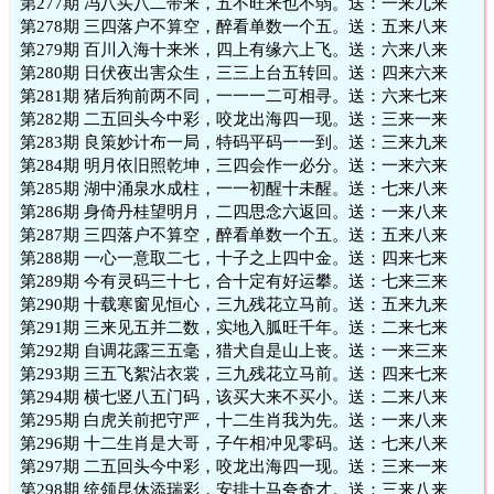
第277期 冯八买八二带来，五不旺来也不弱。送：一来九来
第278期 三四落户不算空，醉看单数一个五。送：五来八来
第279期 百川入海十来米，四上有缘六上飞。送：六来八来
第280期 日伏夜出害众生，三三上台五转回。送：四来六来
第281期 猪后狗前两不同，一一一二可相寻。送：六来七来
第282期 二五回头今中彩，咬龙出海四一现。送：三来一来
第283期 良策妙计布一局，特码平码一一到。送：三来九来
第284期 明月依旧照乾坤，三四会作一必分。送：一来六来
第285期 湖中涌泉水成柱，一一初醒十未醒。送：七来八来
第286期 身倚丹桂望明月，二四思念六返回。送：一来八来
第287期 三四落户不算空，醉看单数一个五。送：五来八来
第288期 一心一意取二七，十子之上四中金。送：四来七来
第289期 今有灵码三十七，合十定有好运攀。送：七来三来
第290期 十载寒窗见恒心，三九残花立马前。送：五来九来
第291期 三来见五并二数，实地入胍旺千年。送：二来七来
第292期 自调花露三五毫，猎犬自是山上丧。送：一来三来
第293期 三五飞絮沾衣裳，三九残花立马前。送：四来七来
第294期 横七竖八五门码，该买大来不买小。送：二来八来
第295期 白虎关前把守严，十二生肖我为先。送：一来八来
第296期 十二生肖是大哥，子午相冲见零码。送：七来八来
第297期 二五回头今中彩，咬龙出海四一现。送：三来一来
第298期 统领昆休添瑞彩，安排士马夸奇才。送：三来八来