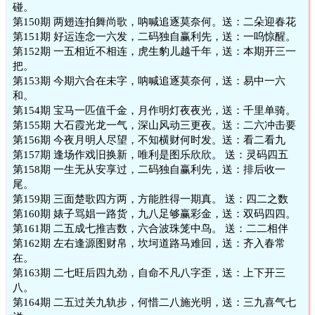
碰。
第150期 两翅连拍舞尚歌，呐喊追逐莫奈何。送：二朵迎春花
第151期 好运连念一六发，二码独自赢利先，送：一呜惊醒。
第152期 一五相近不相连，虎生豹儿越千年，送：本期开三一
把。
第153期 今期六合在未字，呐喊追逐莫奈何，送：易中一六
和。
第154期 宝马一匹值千金，月作明灯夜夜光，送：千里单骑。
第155期 大石霞光龙一气，深山风动三更夜。送：二六冲击要
第156期 今夜月明人尽望，不知横财何时发。送：看二看九
第157期 逢场作戏旧换新，唯利是图乐欣欣。 送：灵码四五
第158期 一生无从安享过，二码独自赢利先，送：排后收一
尾。
第159期 三面楚歌四方两，方能胜得一期真。 送：四二之数
第160期 婊子骂娼一路货，九八足够赢彩金，送：双码四四。
第161期 二五成七推吉数，六合波珠笼中鸟。 送：二二相伴
第162期 左右逢源图财帛，坎坷道路马难回，送：齐入春常
在。
第163期 二七旺后四九劲，自命不凡八字歪，送：上下开三
八。
第164期 二五过关九轨步，何惜二八施光明，送：三九喜气七