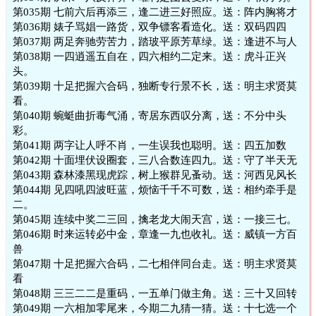
第035期 七前六后再添三，逢二进三好照应。送：阵内胸将才
第036期 婊子骂娼一路货，双争镖客看造化。送：双码四四
第037期 两足奔驰劳苦力，踏玻平原芳草绿。送：逢进不与人
第038期 一四逍遥五自在，四六相约二定来。送：虎斗正兴
头。
第039期 十足把握六合码，独断专行景不长，送：明主求贤莫
看。
第040期 蜿蜓曲折毒气涌，寄居东西叹分离，送：不分中头
彩。
第041期 两字让人呼不肖，一生误我也聪明。送：四五加数
第042期 十面埋伏设圈套，三八合数连四九。送：守了半天无
第043期 森林漆黑现虎踪，树上猴群见蚤动。送：河西见风长
第044期 见四吼四波旺蓝，烦恼千千不可数，送：相约牵手是
二。
第045期 连续中奖二三回，擒老龙大闹天宫，送：一接三七。
第046期 时来运转必中金，章逢一九也收礼。送：威镇一方百
兽
第047期 十足把握六合码，二七相伴同台走。送：明主求贤莫
看
第048期 三三二二是重码，一五单门做主角。送：三十又回转
第049期 一六相加零尾来，今期二九猜一猜。送：十七选一个