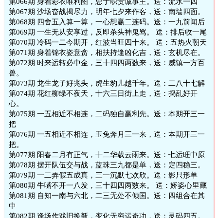
第066期 身着彩衣唯利图，忠于职贵诚事主。送：流水一四
第067期 沙场奋战揭尽力，明年七夕来作客，送：南墙四面。
第068期 四舍五入算一算，一心想赢二连码。送：一九前闻后
第069期 一生无从安享过，反即杀头神鬼骂。 送：排后收一尾
第070期 冷码一二今期开，红波当旺四十来。 送：五热火朝天
第071期 身着锦衣姿意贪，相扶持逢凶化吉，送：玄机尽在。
第072期 时来运转必中金，三十四四两数来，送：威镇一方百
兽。
第073期 龙生龙子好兆头，虎生豹儿越千年。送：二八十七解
第074期 花红柳绿不夜天，十六三日街上走，送：捣乱好开
心。
第075期 一五相近不相连，二码独自赢利先。送：本期开三一
把
第076期 一五相近不相连，玉兔奔月三一来，送：本期开三一
把。
第077期 阳春二月有正气，十二华载云雨来。送：七运旺中原
第078期 摆开队伍交与战，蓝珠三九都是单，送：定四稳三。
第079期 一二弄假五成真，三一沉默七欢欣。送：影只形单
第080期 牛嘴不开一八发，三十四四两数来。 送：娇姿心里藏
第081期 自知一南与六北，二三无处不倾国。送：四组合在其
中
第082期 逢场作戏旧换新，变化无穷运奇功，送：灵码四五。