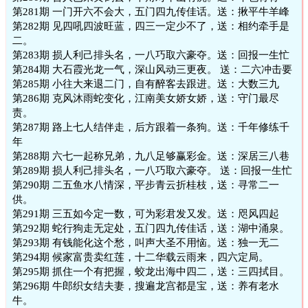
第281期 一门开六不会大，五门四九传佳话。送：揪平牛羊峰
第282期 见四吼四波旺蓝，四三一定少不了，送：相约牵手是
二。
第283期 损人利己排头名，一八巧取六豪夺。送：回报一生忙
第284期 大石霞光龙一气，深山风动三更夜。 送：二六冲击要
第285期 小往大来退二门，自有醉客去跟进。送：大数三九
第286期 克风沐雨蛇变化，江南美女娇女娇，送：守门最尽
责。
第287期 路上七人结伴走，后方跟着一条狗。送：千年修练千
年
第288期 六七一起称兄弟，九八足够赢彩金。送：深居三八巷
第289期 损人利己排头名，一八巧取六豪夺。 送：回报一生忙
第290期 二五鱼水八情深，平步青云折桂枝，送：寻常二一
供。
第291期 三五如今定一数，可为彩君发又发。送：咫风四起
第292期 蛇行狗走无定处，五门四九传佳话，送：湖中涌泉。
第293期 有钱能化这个愁，叫声大圣不用恼。送：独一无二
第294期 候家富贵卖红莲，十二华载云雨来，四六定局。
第295期 抓住一个有把握，蛟龙出海中四二，送：三四拭目。
第296期 牛郎织女结夫妻，搜遍龙宫都是宝，送：养有老水
牛。