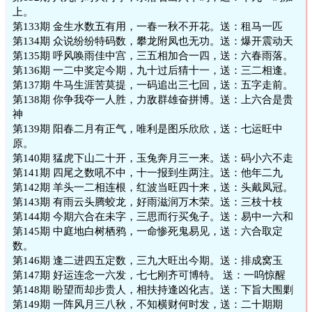
上。
第133期 金生水数五有用，一春一秋不开花。送：租马一匹
第134期 众说纷纷特码数，攀龙附凤也无功。送：爆开震动天
第135期 呼风唤雨佳中宫，三五相加合一四，送：六春雨落。
第136期 一二中奖定今期，九十过后猜十一，送：三二相逢。
第137期 牛马生涯苦莫提，一码追出三七回，送：五字走前。
第138期 你争我夺一人胜，力敌群雄奋拼博。送：上六合是贵
神
第139期 阳春二月有正气，唯利是图乐欣欣，送：七运旺中
原。
第140期 猛虎下山二十开，玉兔奔月三一来。送：码小六不走
第141期 四尾之数吼不中，十一报到生两注。送：他年二九
第142期 羊头一二相连根，红波当旺四十来，送：头戴凤冠。
第143期 有雨云头腾蛟龙，好雨滋润万木荣。送：三枝十枝
第144期 今期六合在未字，三思而行买兔子。送：易中一六和
第145期 中庭地白树栖鸦，一命惨死鬼易见，送：六合取定
数。
第146期 逢二进四五定数，三九大旺出今期。送：排成窝玉
第147期 好运连念一六发，七七刚齐可博特。 送：一呜惊醒
第148期 盼望而却步贵人，相扶持逢凶化吉。送：下旨大围剿
第149期 一阵风月三八秋，不知横财何时发，送：二十期期