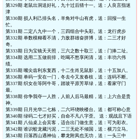
第329期 老鼠出洞送好礼，九十过后猜十一。送：人良言指迷
津
第330期 损人利己排头名，羊角对牛山有虎，送：回报一生
忙。
第331期 二定八九中一个，三四组合中头彩。送：龙行虎步
第332期 单数模糊看不清，力敌群雄奋拼博，送：二三才好
奇。
第333期 日为宝镜天天照，三六之数十取三，送：门捧二址。
第334期 选用二五做前排，吃喝不愁享闲清，送：丰功六伟
绩。
第335期 嘴尖齿利东复西，十二生肖见鼠影，送：十五加八。
第336期 单码一安在一门，冬去今又发春枝，送：连码不断。
第337期 织女在等阿牛哥，踏玻平原芳草绿，送：看家守门
最。
第338期 你争我夺一人胜，人前人后马最精，送：上六合是贵
神。
第339期 日月光华二七栋，二六环绕映楼台。送：都可称心意
第340期 绿码二七才好买，自命不凡八字歪。 送：观战且下语
第341期 八仙桌上会宾客，适合出门做生意，送：可为彩衣。
第342期 谁识蛟龙藏污泥，二三无处不倾国，送：横刀立马。
第343期 日落西山遇神仙，攀龙附凤也无功，送：一头三中