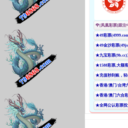
🌹[凤凰彩票]跟
★49彩票(4999.
★49金沙彩票(49j
★九宝彩票(9b.cc
★1588彩票,大
★充值秒到账，轻
★香港/澳门/台湾
★香港/澳门六合
★全网公认彩票投