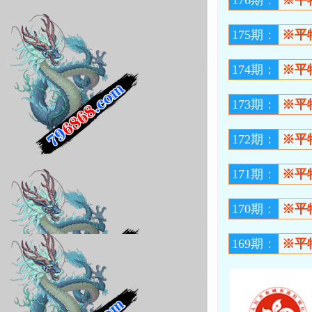
175期：
※平
174期：
※平
173期：
※平
172期：
※平
171期：
※平
170期：
※平
169期：
※平