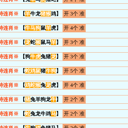
特连肖※
【
羊
牛龙
猪
猴
鸡】
开 3个 准
特连肖※
【
牛
马
狗
鼠
羊
虎】
开 4个 准
特连肖※
【
龙
蛇
猴
鼠马
羊
】
开 3个 准
特连肖※
【狗
牛
虎
兔猪
龙
】
开 3个 准
特连肖※
【
蛇
鸡
鼠
猪
牛
狗
】
开 5个 准
特连肖※
【
鸡
蛇
猴
兔
龙
虎】
开 4个 准
特连肖※
【
猪
兔羊狗龙
牛
】
开 2个 准
特连肖※
【
蛇
兔龙牛鸡
马
】
开 2个 准
特连肖※
【
牛
狗
鸡
兔猪马】
开 2个 准