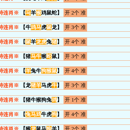
特连肖※
【
马
羊
猴
鸡鼠蛇】
开 2个 准
特连肖※
【牛
鸡
马
虎
鼠
龙】
开 3个 准
特连肖※
【
鼠
羊
龙
虎
兔
猪
】
开 4个 准
特连肖※
【猪
马
牛
猴
蛇
鼠】
开 3个 准
特连肖※
【
羊
兔牛
狗
猴
鼠
】
开 4个 准
特连肖※
【龙
猪
羊
马虎
牛
】
开 3个 准
特连肖※
【猪牛猴狗兔
鸡
】
开 1个 准
特连肖※
【
兔
马
鸡
牛虎
狗
】
开 4个 准
特连肖※
【猴
龙
鼠马
狗
羊】
开 2个 准