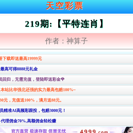
天空彩票
219期:【平特连肖】
作者：神算子
册下载即送最高19999元
存最高可得8888元礼金
]老会员回归，无需充值，登陆即送彩金🌹
,本站比华强北还强的实力最高包赔100%~
30元，充值送100%，满月送88元。
精准AI高频彩跟投，包赔3000元！
代理佣金70%,高额佣金轻松赚