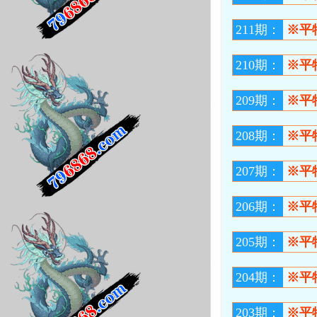
211期：
※平
210期：
※平
209期：
※平
208期：
※平
207期：
※平
206期：
※平
205期：
※平
204期：
※平
203期：
※平