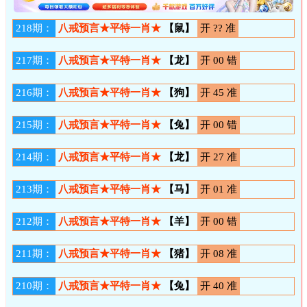
218期：
八戒预言★平特一肖★
【鼠】
开 ?? 准
217期：
八戒预言★平特一肖★
【龙】
开 00 错
216期：
八戒预言★平特一肖★
【狗】
开 45 准
215期：
八戒预言★平特一肖★
【兔】
开 00 错
214期：
八戒预言★平特一肖★
【龙】
开 27 准
213期：
八戒预言★平特一肖★
【马】
开 01 准
212期：
八戒预言★平特一肖★
【羊】
开 00 错
211期：
八戒预言★平特一肖★
【猪】
开 08 准
210期：
八戒预言★平特一肖★
【兔】
开 40 准