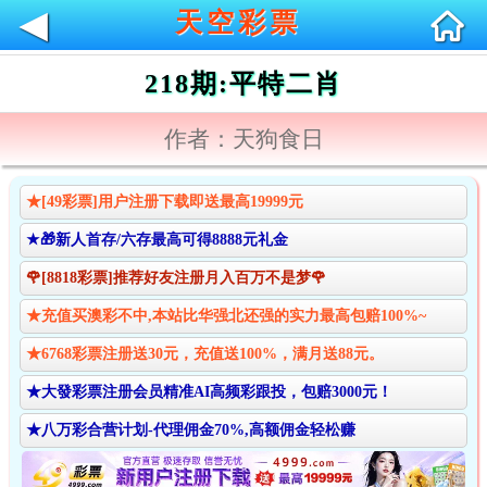
◀
天空彩票
218期:平特二肖
作者：天狗食日
★[49彩票]用户注册下载即送最高19999元
★🎁新人首存/六存最高可得8888元礼金
🌹[8818彩票]推荐好友注册月入百万不是梦🌹
★充值买澳彩不中,本站比华强北还强的实力最高包赔100%~
★6768彩票注册送30元，充值送100%，满月送88元。
★大發彩票注册会员精准AI高频彩跟投，包赔3000元！
★八万彩合营计划-代理佣金70%,高额佣金轻松赚