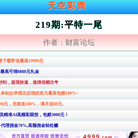
天空彩票
219期:平特一尾
作者：财富论坛
册下载即送最高19999元
存最高可得8888元礼金
充值秒到，提现快速，值得信赖注🌹
,本站比华强北还强的实力最高包赔100%~
30元，充值送100%，满月送88元。
精准AI高频彩跟投，包赔3000元！
代理佣金70%,高额佣金轻松赚