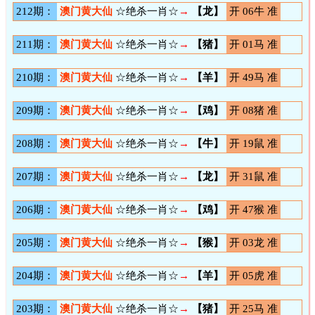
212期：
澳门黄大仙
☆绝杀一肖☆
【龙】
开 06牛 准
211期：
澳门黄大仙
☆绝杀一肖☆
【猪】
开 01马 准
210期：
澳门黄大仙
☆绝杀一肖☆
【羊】
开 49马 准
209期：
澳门黄大仙
☆绝杀一肖☆
【鸡】
开 08猪 准
208期：
澳门黄大仙
☆绝杀一肖☆
【牛】
开 19鼠 准
207期：
澳门黄大仙
☆绝杀一肖☆
【龙】
开 31鼠 准
206期：
澳门黄大仙
☆绝杀一肖☆
【鸡】
开 47猴 准
205期：
澳门黄大仙
☆绝杀一肖☆
【猴】
开 03龙 准
204期：
澳门黄大仙
☆绝杀一肖☆
【羊】
开 05虎 准
203期：
澳门黄大仙
☆绝杀一肖☆
【猪】
开 25马 准