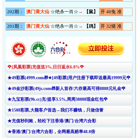
202期：
澳门黄大仙
☆绝杀一肖☆
【鼠】
开 40兔 准
201期：
澳门黄大仙
☆绝杀一肖☆
【鸡】
开 32猪 准
🌹[凤凰彩票]充值送3%,日日返水6.8%🌹
★49彩票(4999.com🎁★[49彩票]用户注册下载即送最高19999元🌹
★49金沙彩票(49js.com🎁新人首存/六存最高可得8888元礼金🌹
★九宝彩票(9b.cc)充/提享3.5%,周周38888现金红包🌹
★1588彩票,大额客户首选→我们不赚钱，只做信誉
★充值秒到账，轻松下注香港/澳门/台湾六合彩
★香港/澳门/台湾六合彩，全网最高赔率48.8倍