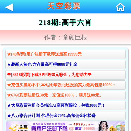
◀
天空彩票
218期:高手六肖
作者：童颜巨根
★[49彩票]用户注册下载即送最高19999元
★🎁新人首存/六存最高可得8888元礼金
🌹[8818彩票]下载APP送38元彩金，为您助力🌹
★充值买澳彩不中,本站比华强北还强的实力最高包赔100%~
★6768彩票注册送30元，充值送100%，满月送88元。
★大發彩票注册会员精准AI高频彩跟投，包赔3000元！
★八万彩合营计划-代理佣金70%,高额佣金轻松赚