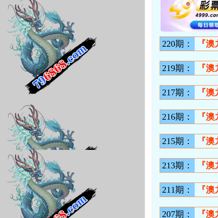
220期：
『澳
219期：
『澳
217期：
『澳
216期：
『澳
215期：
『澳
213期：
『澳
211期：
『澳
207期：
『澳