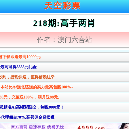
天空彩票
218期:高手两肖
作者：澳门六合站
册下载即送最高19999元
存最高可得8888元礼金
充值秒到，提现快速，值得信赖注🌹
,本站比华强北还强的实力最高包赔100%~
30元，充值送100%，满月送88元。
精准AI高频彩跟投，包赔3000元！
代理佣金70%,高额佣金轻松赚