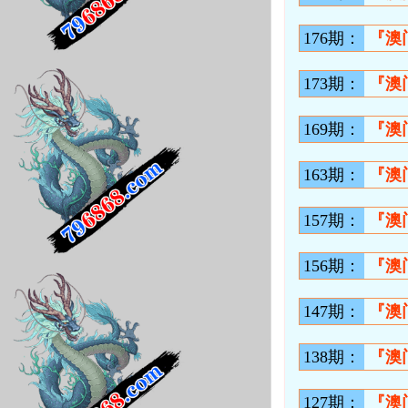
176期：
『澳
173期：
『澳
169期：
『澳
163期：
『澳
157期：
『澳
156期：
『澳
147期：
『澳
138期：
『澳
127期：
『澳