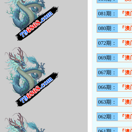
081期：
『澳
080期：
『澳
072期：
『澳
069期：
『澳
067期：
『澳
066期：
『澳
063期：
『澳
062期：
『澳
061期：
『澳