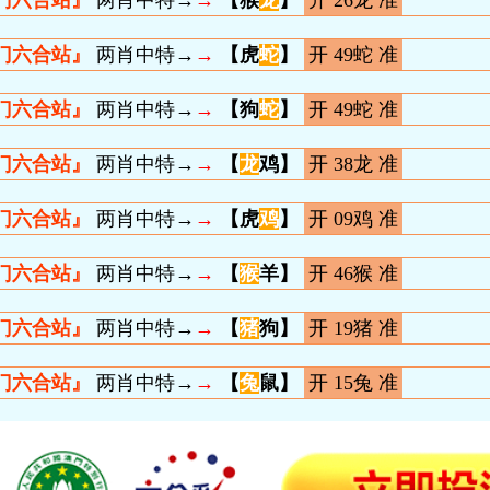
门六合站』
两肖中特→
【虎
蛇
】
开 49蛇 准
门六合站』
两肖中特→
【狗
蛇
】
开 49蛇 准
门六合站』
两肖中特→
【
龙
鸡】
开 38龙 准
门六合站』
两肖中特→
【虎
鸡
】
开 09鸡 准
门六合站』
两肖中特→
【
猴
羊】
开 46猴 准
门六合站』
两肖中特→
【
猪
狗】
开 19猪 准
门六合站』
两肖中特→
【
兔
鼠】
开 15兔 准