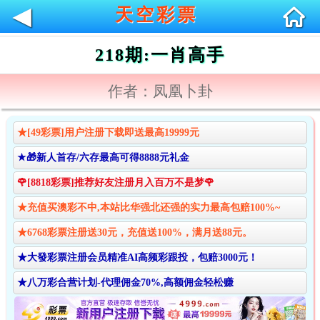
◀
天空彩票
218期:一肖高手
作者：凤凰卜卦
★[49彩票]用户注册下载即送最高19999元
★🎁新人首存/六存最高可得8888元礼金
🌹[8818彩票]推荐好友注册月入百万不是梦🌹
★充值买澳彩不中,本站比华强北还强的实力最高包赔100%~
★6768彩票注册送30元，充值送100%，满月送88元。
★大發彩票注册会员精准AI高频彩跟投，包赔3000元！
★八万彩合营计划-代理佣金70%,高额佣金轻松赚